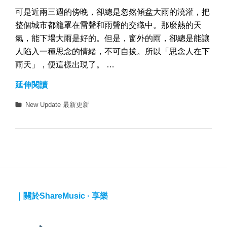
可是近兩三週的傍晚，卻總是忽然傾盆大雨的澆灌，把
整個城市都籠罩在雷聲和雨聲的交織中。那麼熱的天
氣，能下場大雨是好的。但是，窗外的雨，卻總是能讓
人陷入一種思念的情緒，不可自拔。所以「思念人在下
雨天」，便這樣出現了。 …
思
延伸閱讀
念
Categories
New Update 最新更新
人
在
下
雨
天，
你
想
｜關於ShareMusic · 享樂
念
谁？