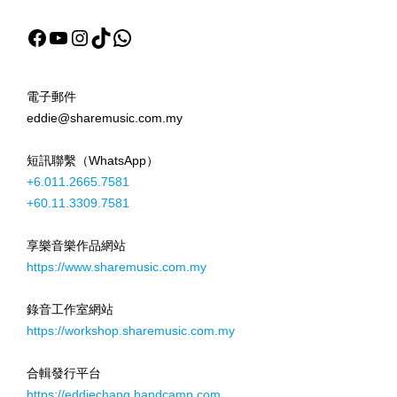
Facebook
YouTube
Instagram
TikTok
WhatsApp
電子郵件
eddie@sharemusic.com.my
短訊聯繫（WhatsApp）
+6.011.2665.7581
+60.11.3309.7581
享樂音樂作品網站
https://www.sharemusic.com.my
錄音工作室網站
https://workshop.sharemusic.com.my
合輯發行平台
https://eddiechang.bandcamp.com