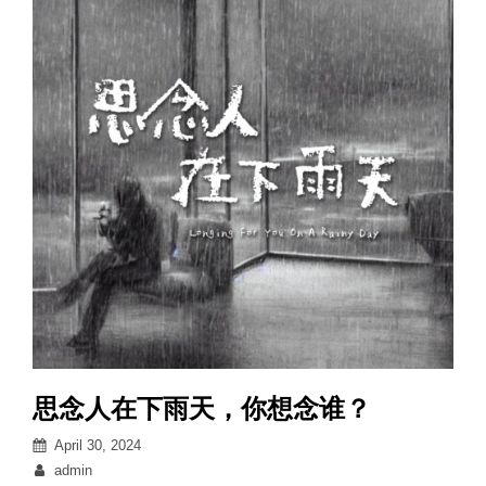
思念人在下雨天，你想念谁？
Posted
April 30, 2024
on
By
admin