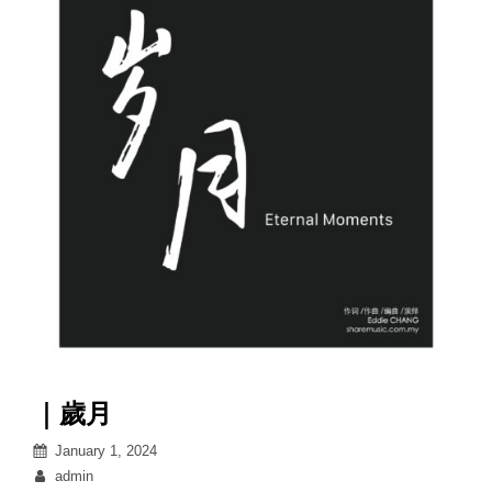
｜歲月
Posted
January 1, 2024
on
By
admin