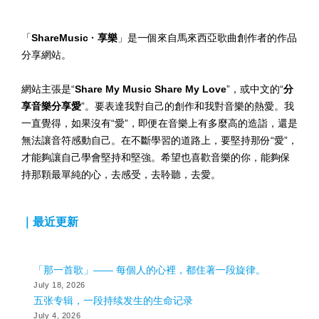
「
ShareMusic · 享樂
」是一個來自馬來西亞歌曲創作者的作品
分享網站。
網站主張是“
Share My Music Share My Love
”，或中文的“
分
享音樂分享愛
”。要表達我對自己的創作和我對音樂的熱愛。我
一直覺得，如果沒有“愛”，即便在音樂上有多麼高的造詣，還是
無法讓音符感動自己。在不斷學習的道路上，要堅持那份“愛”，
才能夠讓自己學會堅持和堅強。希望也喜歡音樂的你，能夠保
持那顆最單純的心，去感受，去聆聽，去愛。
｜最近更新
「那一首歌」—— 每個人的心裡，都住著一段旋律。
July 18, 2026
五张专辑，一段持续发生的生命记录
July 4, 2026