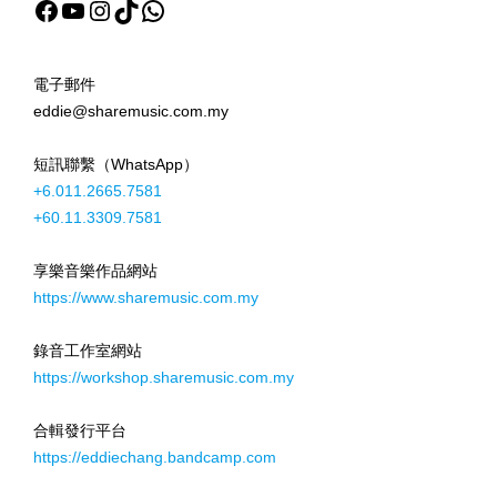
Facebook
YouTube
Instagram
TikTok
WhatsApp
電子郵件
eddie@sharemusic.com.my
短訊聯繫（WhatsApp）
+6.011.2665.7581
+60.11.3309.7581
享樂音樂作品網站
https://www.sharemusic.com.my
錄音工作室網站
https://workshop.sharemusic.com.my
合輯發行平台
https://eddiechang.bandcamp.com