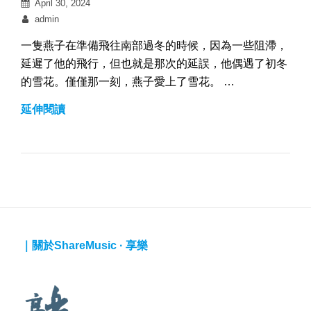
Posted
April 30, 2024
on
By
admin
一隻燕子在準備飛往南部過冬的時候，因為一些阻滯，
延遲了他的飛行，但也就是那次的延誤，他偶遇了初冬
的雪花。僅僅那一刻，燕子愛上了雪花。 …
｜
延伸閱讀
思
念
人
在
下
雨
天
｜關於ShareMusic · 享樂