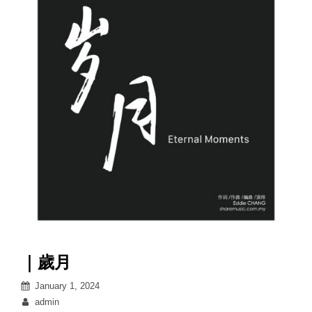
｜歲月
Posted
January 1, 2024
on
By
admin