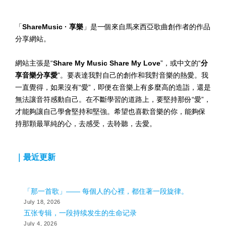
「
ShareMusic · 享樂
」是一個來自馬來西亞歌曲創作者的作品
分享網站。
網站主張是“
Share My Music Share My Love
”，或中文的“
分
享音樂分享愛
”。要表達我對自己的創作和我對音樂的熱愛。我
一直覺得，如果沒有“愛”，即便在音樂上有多麼高的造詣，還是
無法讓音符感動自己。在不斷學習的道路上，要堅持那份“愛”，
才能夠讓自己學會堅持和堅強。希望也喜歡音樂的你，能夠保
持那顆最單純的心，去感受，去聆聽，去愛。
｜最近更新
「那一首歌」—— 每個人的心裡，都住著一段旋律。
July 18, 2026
五张专辑，一段持续发生的生命记录
July 4, 2026