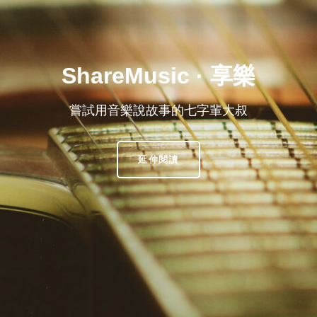
ShareMusic · 享樂
嘗試用音樂說故事的七字輩大叔
SHAREMUSIC
延伸閱讀
·
享
樂