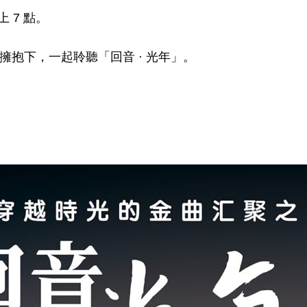
上 7 點。
抱下，一起聆聽「回音 · 光年」。