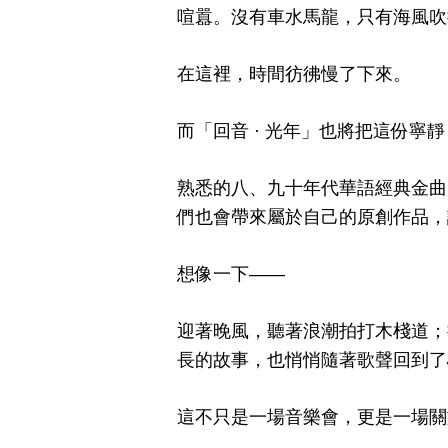
喧囂。沒有車水馬龍，只有海風吹
在這裡，時間彷彿慢了下來。
而「回音 · 光年」也將把這份寧
熟悉的八、九十年代華語經典金曲
們也會帶來屬於自己的原創作品，
想像一下——
迎著晚風，聽著浪潮拍打木棧道；
長的故事，也悄悄隨著歌聲回到了
這不只是一場音樂會，更是一場關